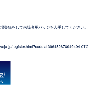
来場登録をして来場者用バッジを入手してください。
okyo/ja-jp/register.html?code=1396452670949404-0TZ